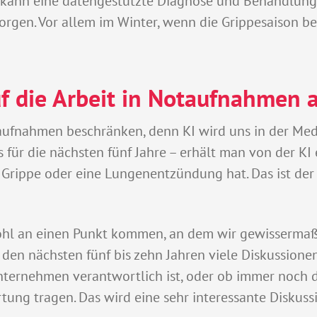
r kann eine datengestützte Diagnose und Behandlung 
rgen. Vor allem im Winter, wenn die Grippesaison begi
uf die Arbeit in Notaufnahmen 
aufnahmen beschränken, denn KI wird uns in der Medi
s für die nächsten fünf Jahre – erhält man von der KI 
Grippe oder eine Lungenentzündung hat. Das ist der er
ohl an einen Punkt kommen, an dem wir gewissermaße
den nächsten fünf bis zehn Jahren viele Diskussionen
Unternehmen verantwortlich ist, oder ob immer noch d
ung tragen. Das wird eine sehr interessante Diskus