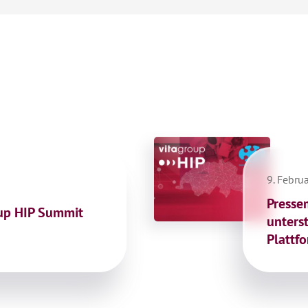
9. Febru
Presse
oup HIP Summit
unters
Plattf