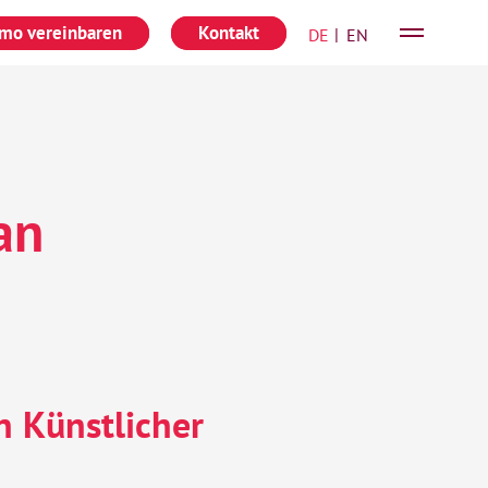
mo vereinbaren
Kontakt
Deutsch
English
an
n K
ünstlicher