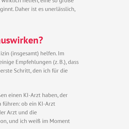
wirklich helfen, eine so große
nnt. Daher ist es unerlässlich,
auswirken?
zin (insgesamt) helfen. Im
einige Empfehlungen (z. B.), dass
ste Schritt, den ich für die
n einen KI-Arzt haben, der
 führen: ob ein KI-Arzt
er Arzt und die
sion, und ich weiß im Moment